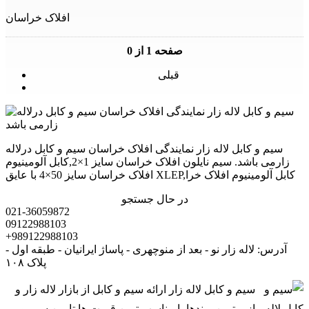
افلاک خراسان
صفحه 1 از 0
قبلی
سیم و کابل لاله زار نمایندگی افلاک خراسان سیم و کابل درلاله
زارمی باشد. سیم نایلون افلاک خراسان سایز 1×2,کابل آلومینیوم
افلاک خراسان سایز 50×4 با عایق XLEP,کابل آلومینیوم افلاک خرا
در حال جستجو
021-36059872
09122988103
+989122988103
آدرس: لاله زار نو - بعد از منوچهری - پاساژ ایرانیان - طبقه اول -
پلاک ۱۰۸
سیم و کابل لاله زار ارائه سیم و کابل از بازار لاله زار و
از برترین برندها با مناسب ترین قیمت ها تامین سیم و