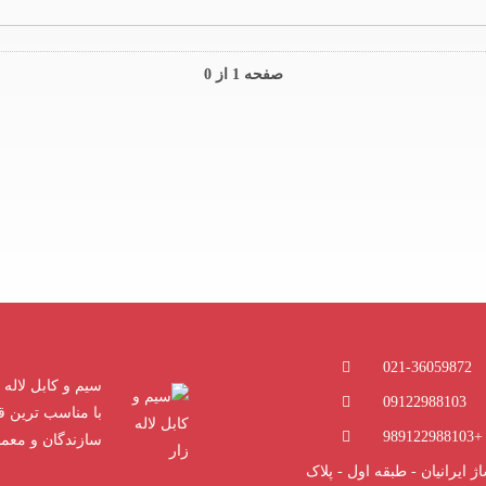
صفحه 1 از 0
021-36059872
سیم و کابل لاله ز
09122988103
با مناسب ترین ق
+989122988103
سازندگان و معم
ژ ایرانیان - طبقه اول - پلاک