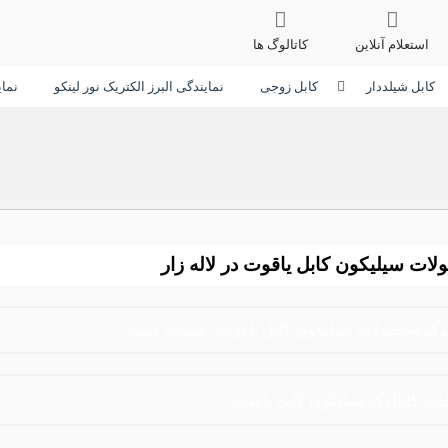
استعلام آنلاین
کاتالوگ ها
کابل شیلددار
کابل زوجی
نمایندگی البرز الکتریک نور لینکو
نما
ات سیلیکون کابل یاقوت در لاله زار
لوگ محصولات سیلیکون کابل یاقوت - لیست قیمت
 یاقوت,کابل نسوز افشان 7x0.5 س
اپ کاتالوگ سیلیکون کابل یاقوت