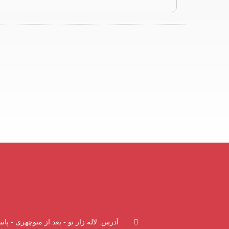
آدرس: لاله زار نو - بعد از منوچهری - پاسا