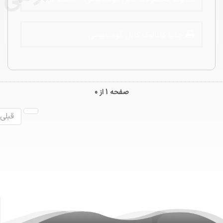
خراسان سایز 10×5 با عایق XLEP,کابل آلومینیوم افلاک خراسان سایز
70+150×3
چاپ کاتالوگ کابل آلومینیومی
صفحه 1 از 0
قبلی