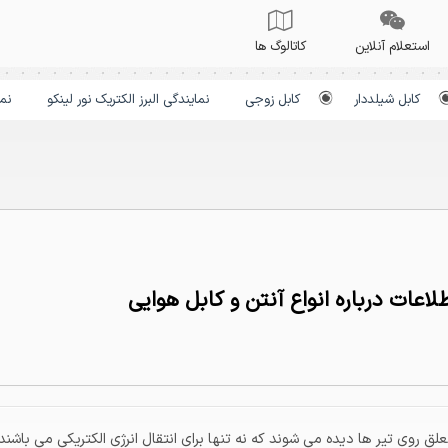
استعلام آنلاین
کاتالوگ ها
کابل شیلددار
کابل زوجی
نمایندگی البرز الکتریک نور لینکو
نم
لاعات درباره انواع آنتن و کابل هوایی
و کابل هوایی کابل های هوایی همان کابل هایی هستند که به صورت معلق روی تیر ه
کی می باشند بلکه برای انتقال سیگنال های خطوط مخابراتی نیز استفاده می شوند
و مس ساخت این کابل ها می توانند ولتاژ 1 تا 36 کیلوول
ا یا ساختمان ها کمتر است استفاده می شود. از این کابل ها برای انتقال برق، خ
روی تیر ها دیده می شوند که نه تنها برای انتقال انرژی الکتریکی می باشند 