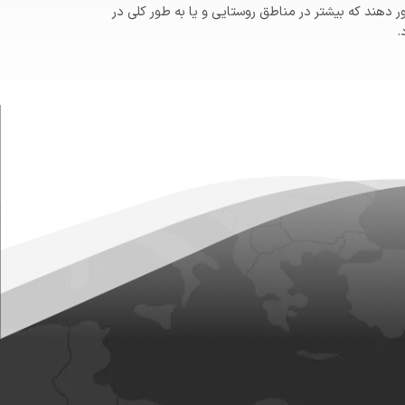
ا می توان از جنس آلومینیوم و مس ساخت این کابل ها می توانند ولتاژ 1 تا 36 کیلوولت را عبور دهند که بیشتر در مناطق روستایی و یا به طور کلی در
.