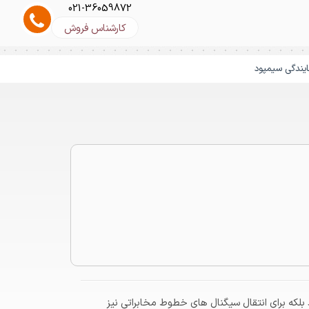
021-36059872
کارشناس فروش
ایندگی سیمپود
ا دیده می شوند که نه تنها برای انتقال انرژی
. هادی این نوع کابل را می توان از جنس آلومینیوم
ت را عبور دهند که بیشتر در مناطق روستایی و یا به طور کلی در مناطقی که تعداد
ط تلفن و غیره استفاده می شود.
بلکه برای انتقال سیگنال های خطوط مخابراتی نیز