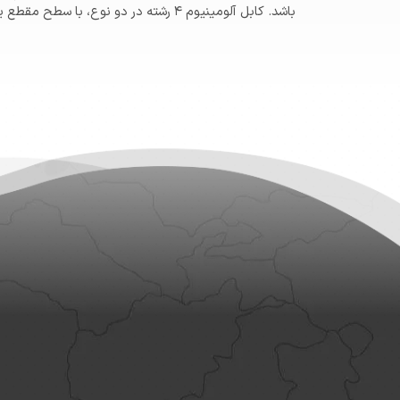
باشد. کابل آلومینیوم ۴ رشته در دو نوع، با سطح مقطع یکسان و یا سه رشته با سطح مقطع برابر به همراه یک رشته نول (با سطح مقطع کمتر) تولید می‌شود.