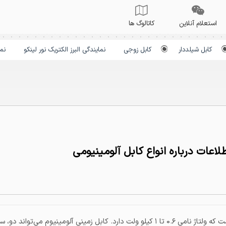
استعلام آنلاین
کاتالوگ ها
کابل شیلددار
کابل زوجی
نمایندگی البرز الکتریک نور لینکو
نم
لاعات درباره انواع کابل آلومینیومی
ته با سطح مقطع برابر به همراه یک رشته نول (با سطح مقطع کمتر) تولید می‌شو
کابل آلومینیومی زمینی، نوعی کابل با هادی آلومینیوم است که ولتاژ نامی ۰.۶ تا ۱ کیلو ولت د