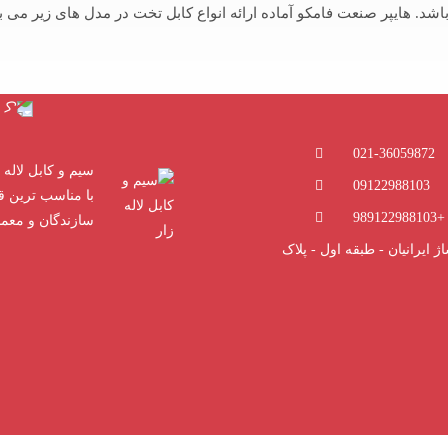
اشد. هایپر صنعت فامکو آماده ارائه انواع کابل تخت در مدل های زیر می 
021-36059872
سیم و کابل لاله ز
09122988103
با مناسب ترین ق
+989122988103
سازندگان و معم
ژ ایرانیان - طبقه اول - پلاک