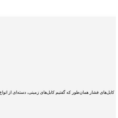
کابل زمینی کابل‌ تسمه‌ای کابل اسکرین کابل‌های نوع H: کابل‌های نوع S.L کابل‌های فشار همان‌طور که گ