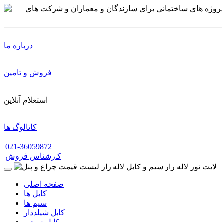
درباره ما
فروش و تامین
استعلام آنلاین
کاتالوگ ها
021-36059872
کارشناس فروش
صفحه اصلی
کابل ها
سیم ها
کابل شیلددار
کابل زوجی