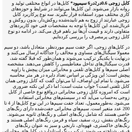
کابل زوجی 0.6در2در6 سیمپود*
کابل‌ها در انواع مختلفی تولید و
روانه بازار می‌شوند. این کابل‌ها می‌توانند در شرایط و حوزه‌های
کاری مختلف مورد استفاده قرار بگیرند. سه نوع پرکاربرد کابل
زوجی عبارتند از زوج به هم تابیده‌شده روکش‌دار، بدون روکش و
غربال‌شده. این کابل‌ها با توجه به مشخصات فنی خود کاربردهای
متفاوتی دارند و قیمت آن‌ها نیز باهم فرق می‌کند. در ادامه دو نوع
کابل زوجی پرمصرف را بررسی کرده‌ایم.
در کابل‌های زوجی، اگر جفت سیم موردنظر، متعادل باشد، دو سیم
معمولا سیگنال‌های مساوی و مخالف را جداگانه ارسال می‌کنند و
درنهایت با یکدیگر ترکیب می‌شوند و همان‌طور که قبلا گفته شد،
قدرت سیگنال‌های تداخل مغناطیسی را کاهش می‌دهند. مشخصه
اصلی سیم‌ها و کابل‌های تلفنی و مخابراتی میزان پیچش یا زاویه
پیچش است؛ این ویژگی بر اساس تعداد دایره در هر متر محاسبه
می‌شود. با تمام این اوصاف، آیا می‌توان گفت که کابل زوجی همان
کابل تلفنی است؟ جواب مثبت است؛ اما ذکر این نکته ضروری
است که امروزه کابل زوجی مخابراتی درواقع نوع خاصی از کابل
زوجی به‌حساب می‌آید که در سیستم‌های مخابراتی استفاده
می‌شود. به‌طورمعمول، تعداد جفت سیم‌ها در این نوع کابل‌ها از 4 تا
200 عدد متغیر است. سیم‌های مخابراتی جفت‌شده دارای رنگ‌های
خاصی هستند که شامل رنگ‌های اصلی و رنگ‌های ثانویه می‌شوند.
رنگ‌های بنفش، زرد، سفید، سیاه و قرمز، رنگ‌های اصلی هستند و
رنگ‌های خاکستری، قهوه‌ای، نارنجی و سبز به عنوان رنگ‌های
فرعی شناخته می‌شوند. ترکیب رنگ استاندارد در کابل‌های مخابراتی