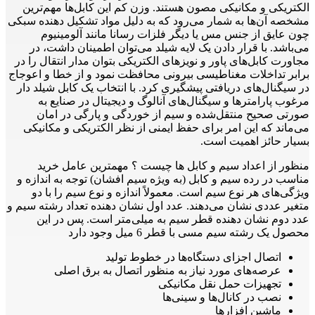
الکتریکی و مکانیکی مصون هستند. وزن کم این کابل‌ها مهم‌ترین
مشخصه آن‌ها به شمار می‌رود که به دلیل مواد تشکیل‌ دهنده سبکی
چون عایق از جنس مس یا دیگر فلزات رسانا مانند آلومینیوم
می‌باشد. با قرار دادن یک‌ لایه شیلد می‌توان اطمینان داشت، در
مجاورت کابل‌های پاور و نویزهای الکتریکی بتوان مدار انتقال را در
برابر تداخلات مغناطیسی بیرونی محافظت نمود و از خطا و اعوجاج
در سیگنال‌های دریافتی پیشگیری کرد. با انتخاب یک کابل شیلد دار
مرغوب پارامترها و سیگنال‌های آنالوگ و دیجیتال در صنایع به
صورتی صحیح منتقل‌شده و سیم از خوردگی و پارگی در امان
می‌ماند که این امر برای حفظ ایمنی از نظر الکتریکی و مکانیکی
بسیار حائز اهمیت است.
منظور از اعداد سیم و کابل ها چیست ؟ مهمترین عامل خرید
مناسب در رده سیم و کابل (به ویژه سیم افشان) توجه به اندازه و
ویژگی‌های هر نوع سیم است. معمولاً اندازه و نوع سیم را با دو
متغیر عددی نشان می‌دهند. عدد اول نشان دهنده تعداد رشته سیم و
عدد دوم نشان دهنده قطر سیم به میلی‌متر است. پس در این
محصول یک رشته سیم مسی با قطر 6 میل وجود دارد
اتصال اجزای دستگاه‌ها در خطوط تولید
عرصه‌های مورد نیاز به‌ منظور اتصال به برق اصلی
تجهیزات حمل نقل مکانیکی
نصب در کانال‌ها و سینی‌ها
ماشین‌ افزارها