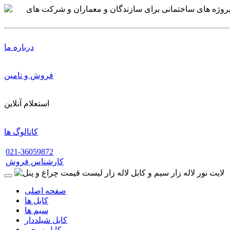
درباره ما
فروش و تامین
استعلام آنلاین
کاتالوگ ها
021-36059872
کارشناس فروش
صفحه اصلی
کابل ها
سیم ها
کابل شیلددار
کابل زوجی