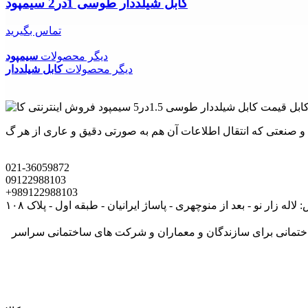
کابل شیلددار طوسی 1در2 سیمپود
تماس بگیرید
دیگر محصولات
سیمپود
دیگر محصولات
کابل شیلددار
021-36059872
09122988103
+989122988103
لاله زار نو - بعد از منوچهری - پاساژ ایرانیان - طبقه اول - پلاک ۱۰۸
های ساختمانی برای سازندگان و معماران و شرکت های ساختمانی سراسر