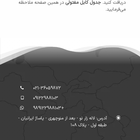
دریافت کنید.
جدول کابل مفتولی
در همین صفحه ملاحظه
می‌فرمایید.
021-36059872
09122988103
+989122988103
آدرس: لاله زار نو - بعد از منوچهری - پاساژ ایرانیان -
طبقه اول - پلاک ۱۰۸