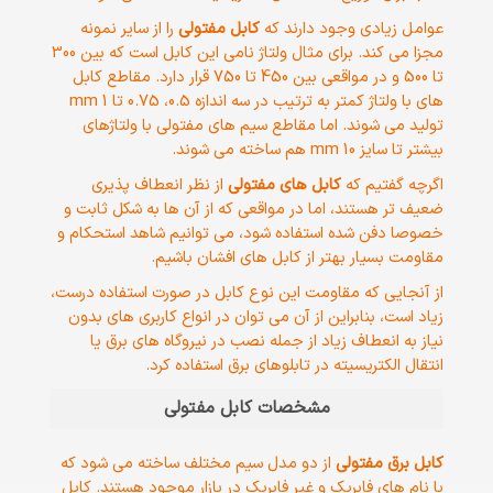
عوامل زیادی وجود دارند که
کابل مفتولی
را از سایر نمونه
مجزا می کند. برای مثال ولتاژ نامی این کابل است که بین 300
تا 500 و در مواقعی بین 450 تا 750 قرار دارد. مقاطع کابل
های با ولتاژ کمتر به ترتیب در سه اندازه 0.5، 0.75 تا 1 mm
تولید می شوند. اما مقاطع سیم های مفتولی با ولتاژهای
بیشتر تا سایز 10 mm هم ساخته می شوند.
اگرچه گفتیم که
کابل های مفتولی
از نظر انعطاف پذیری
ضعیف تر هستند، اما در مواقعی که از آن ها به شکل ثابت و
خصوصا دفن شده استفاده شود، می توانیم شاهد استحکام و
مقاومت بسیار بهتر از کابل های افشان باشیم.
از آنجایی که مقاومت این نوع کابل در صورت استفاده درست،
زیاد است، بنابراین از آن می توان در انواع کاربری های بدون
نیاز به انعطاف زیاد از جمله نصب در نیروگاه های برق یا
انتقال الکتریسیته در تابلوهای برق استفاده کرد.
مشخصات کابل مفتولی
کابل برق مفتولی
از دو مدل سیم مختلف ساخته می شود که
با نام های فابریک و غیر فابریک در بازار موجود هستند. کابل