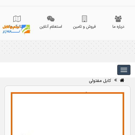
درباره ما
فروش و تامین
استعلام آنلاین
کاتالوگ ها
کابل مفتولی
برای دریافت انواع کابل
مفتولی ?
جهت دریافت انواع کابل مفتولی با شماره های 021-36059872
021-36059872 تماس بگیرید .