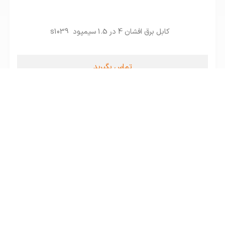
کابل برق افشان 4 در 1.5 سیمپود s1039
تماس بگیرید
کابل برق افشان 3 در 4 سیمپود s1029