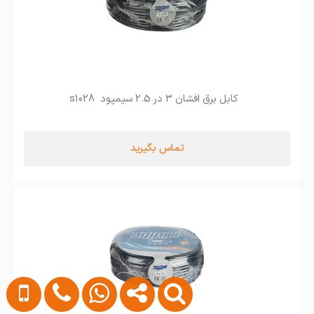
کابل برق افشان 3 در 2.5 سیمپود s1028
تماس بگیرید