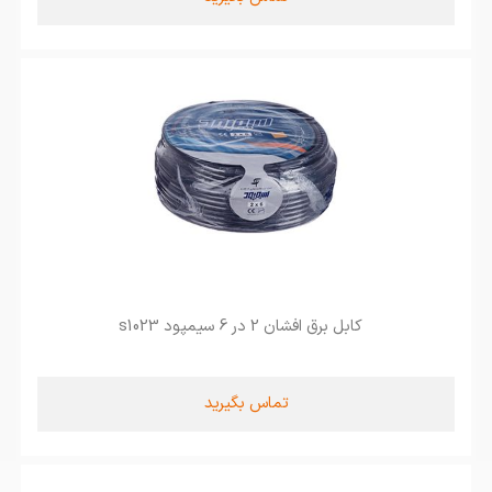
کابل برق افشان 2 در 6 سیمپود s1023
تماس بگیرید