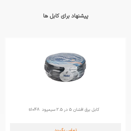
پیشنهاد برای کابل ها
کابل برق افشان 5 در 2.5 سیمپود s1048
تماس بگیرید