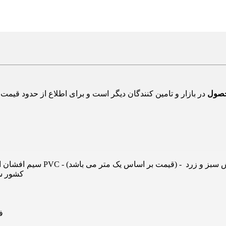
حصول
کشور ساز
ف