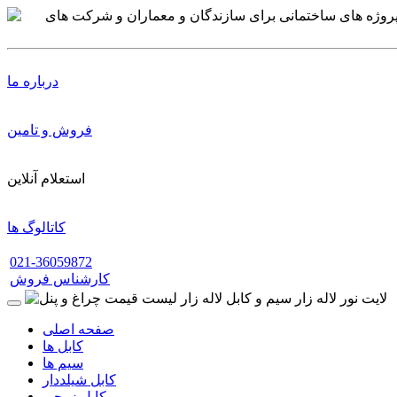
درباره ما
فروش و تامین
استعلام آنلاین
کاتالوگ ها
021-36059872
کارشناس فروش
صفحه اصلی
کابل ها
سیم ها
کابل شیلددار
کابل زوجی