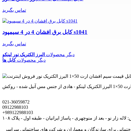
تماس بگیرید
کابل برق افشان 4 در 4 سیمپود s1041
تماس بگیرید
دیگر محصولات
البرز الکتریک نور لینکو
دیگر محصولات
کابل ها
021-36059872
09122988103
+989122988103
لاله زار نو - بعد از منوچهری - پاساژ ایرانیان - طبقه اول - پلاک ۱۰۸
های ساختمانی برای سازندگان و معماران و شرکت های ساختمانی سراسر