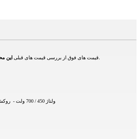
در بازار و تامین کنندگان دیگر است و برای اطلاع از حدود قیمت ها است و ممکن است هم اکنون این محصول دارای قیمت جدید باشد.
قیمت های فوق از بررسی قیمت های قبلی
این م
سیم افشان ارت 50×1 البرز الکتریک لینکو - هادی از جنس مس آنیل شده - روکش PVC - ولتاژ 450 / 700 ولت - روکش سبز و زرد - (قیمت بر اساس یک متر می باشد)