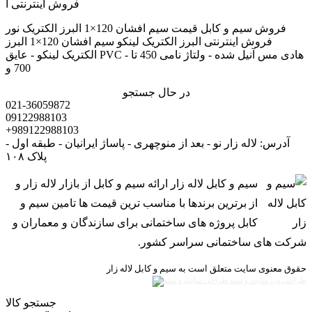
فروش سیم و کابل قیمت سیم افشان 120×1 البرز الکتریک نور
فروش اینترنتی البرز الکتریک لینکو سیم افشان 120×1 البرز
الکتریک لینکو - عایق PVC - هادی مس آنیل شده - ولتاژ نامی 450 تا
700 و
در حال جستجو
021-36059872
09122988103
+989122988103
آدرس: لاله زار نو - بعد از منوچهری - پاساژ ایرانیان - طبقه اول -
پلاک ۱۰۸
سیم و کابل لاله زار ارائه سیم و کابل از بازار لاله زار و
از برترین برندها با مناسب ترین قیمت ها تامین سیم و
کابل پروژه های ساختمانی برای سازندگان و معماران و
شرکت های ساختمانی سراسر کشور.
حقوق معنوی سایت متعلق است به سیم و کابل لاله زار
طراحی وب سایت و سئو
جستجو کالا