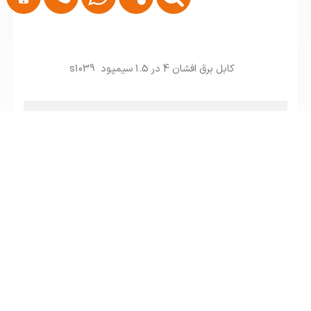
کابل برق افشان 4 در 1.5 سیمپود s1039
تماس بگیرید