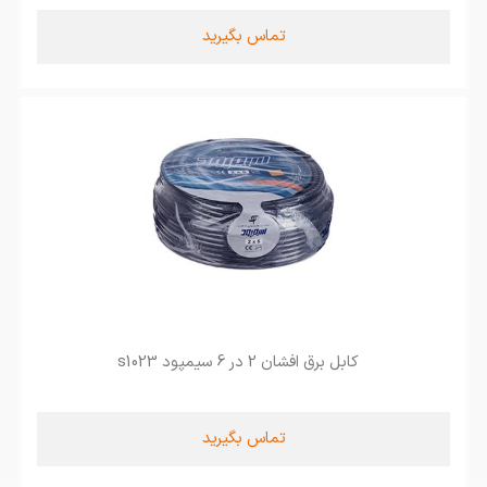
تماس بگیرید
کابل برق افشان 2 در 6 سیمپود s1023
تماس بگیرید