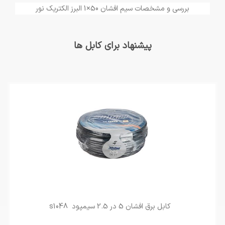
بررسی و مشخصات سیم افشان 50×1 البرز الکتریک نور
پیشنهاد برای کابل ها
کابل برق افشان 5 در 2.5 سیمپود s1048