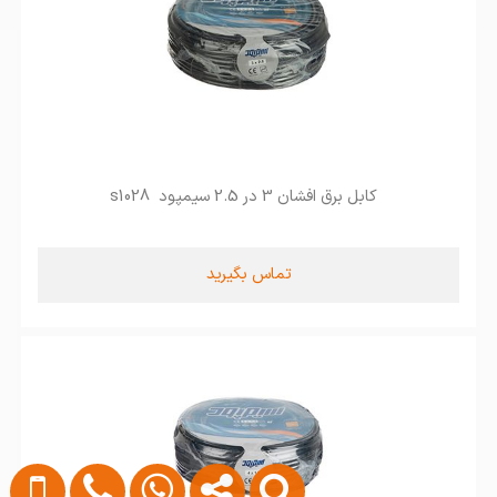
کابل برق افشان 3 در 2.5 سیمپود s1028
تماس بگیرید