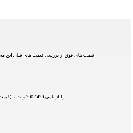
در بازار و تامین کنندگان دیگر است و برای اطلاع از حدود قیمت ها است و ممکن است هم اکنون این محصول دارای قیمت جدید باشد.
قیمت های فوق از بررسی قیمت های قبلی
این م
سیم مفتول 2.5×1 البرز الکتریک لینکو - سطح مقطع 2.5 میلیمتر مربع - هادی از مس آنیل شده - روکش pvc - ولتاژ نامی 450 / 700 ولت - (قیمت بر اساس یک حلقه می باشد)