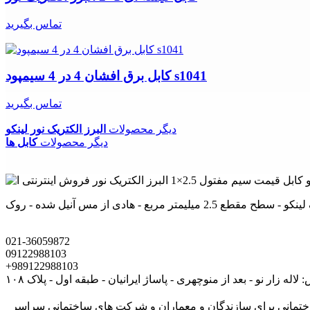
تماس بگیرید
کابل برق افشان 4 در 4 سیمپود s1041
تماس بگیرید
دیگر محصولات
البرز الکتریک نور لینکو
دیگر محصولات
کابل ها
021-36059872
09122988103
+989122988103
لاله زار نو - بعد از منوچهری - پاساژ ایرانیان - طبقه اول - پلاک ۱۰۸
های ساختمانی برای سازندگان و معماران و شرکت های ساختمانی سراسر