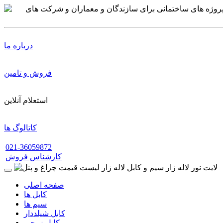
درباره ما
فروش و تامین
استعلام آنلاین
کاتالوگ ها
021-36059872
کارشناس فروش
صفحه اصلی
کابل ها
سیم ها
کابل شیلددار
کابل زوجی