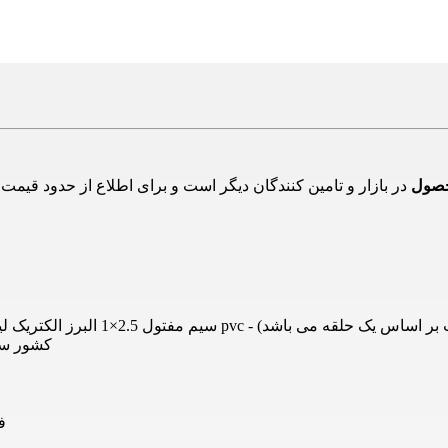
حصول
کشور ساز
ف