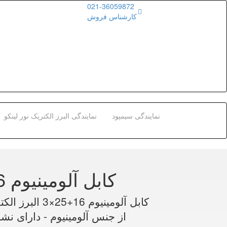
021-36059872
کارشناس فروش
نمایندگی سیمپود
نمایندگی البرز الکتریک نور لینکو
کابل آلومینیوم 16 25×3 البرز الکتریک نور
کابل آلومینیو
از جنس آلومینیوم - دارای نش