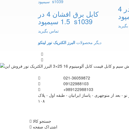
کابل برق افشان 3 در 4
کابل برق افشان 4 در
1.5 سیمپود s1039
گیرید
تماس بگیرید
دیگر محصولات
البرز الکتریک نور لینکو
021-36059872
09122988103
+989122988103
نو - بعد از منوچهری - پاساژ ایرانیان - طبقه اول - پلاک
۱۰۸
جستجو کالا
اشتراک صفحه