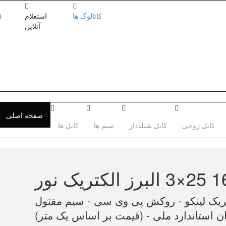
کاتالوگ ها
استعلام
ف
آنلاین
صفحه اصلی
کابل زوجی
کابل شیلددار
سیم ها
کابل ها
م 16+25×3 البرز الکتریک لینکو - روکش پی وی سی - سیم مفتول
ان استاندارد ملی - (قیمت بر اساس یک متر)