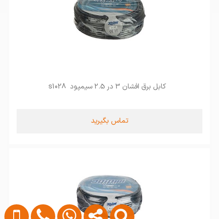
کابل برق افشان 3 در 2.5 سیمپود s1028
تماس بگیرید