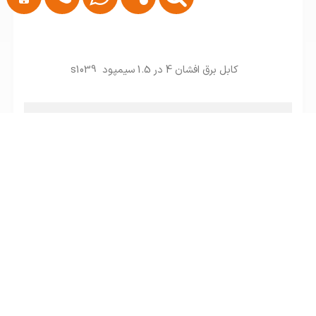
کابل برق افشان 4 در 1.5 سیمپود s1039
تماس بگیرید