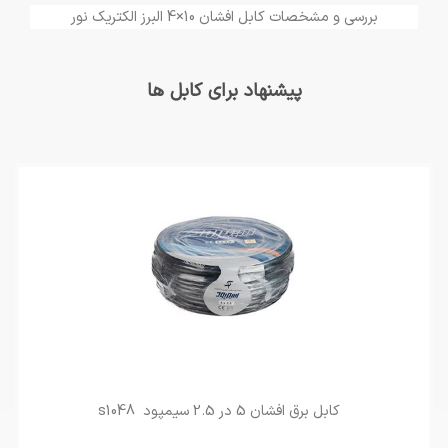
بررسی و مشخصات کابل افشان 10×4 البرز الکتریک نور
پیشنهاد برای کابل ها
کابل برق افشان 5 در 2.5 سیمپود s1048