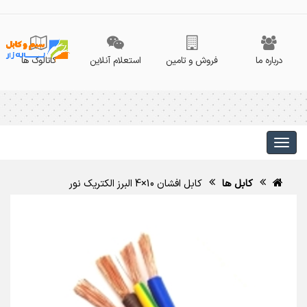
درباره ما
فروش و تامین
استعلام آنلاین
کاتالوگ ها
کابل ها
کابل افشان 10×4 البرز الکتریک نور