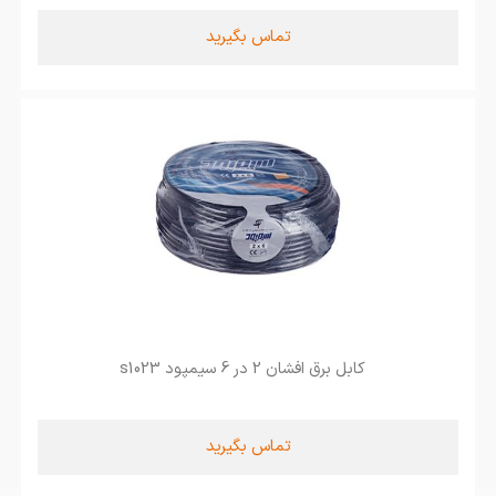
تماس بگیرید
کابل برق افشان 2 در 6 سیمپود s1023
تماس بگیرید