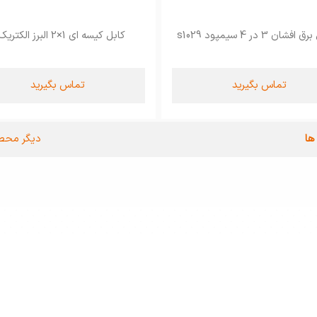
فشان 3 در 4 سیمپود s1029
کابل کیسه ای 1×2 البرز الکتریک نور
تماس بگیرید
تماس بگیرید
ها
دیگر محص