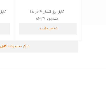
کابل برق افشان 4 در 1.5
کابل برق ا
سیمپود s1039
تماس بگیرید
دیگر محصولات
کابل 