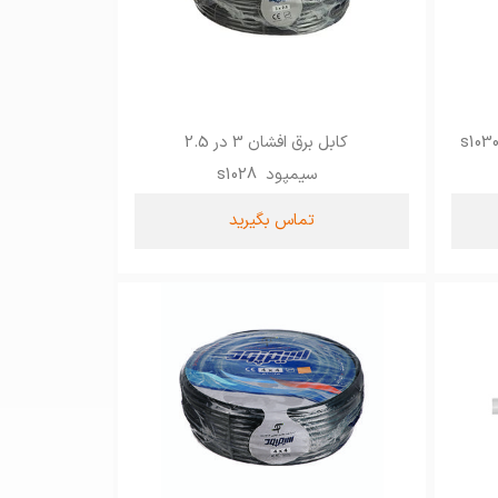
کابل برق افشان 3 در 2.5
سیمپود s1028
تماس بگیرید