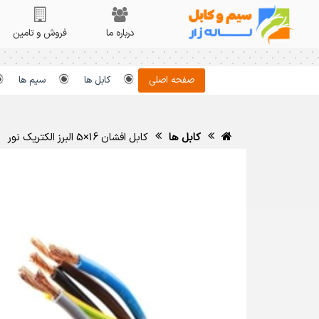
درباره ما
فروش و تامین
صفحه اصلی
کابل ها
سیم ها
کابل ها
کابل افشان 16×5 البرز الکتریک نور