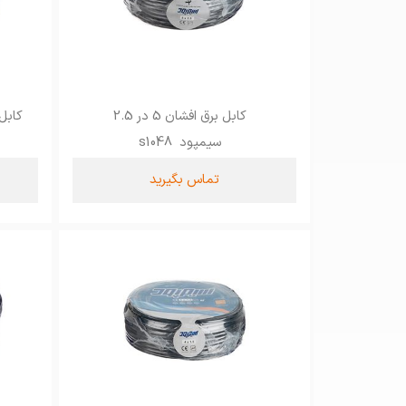
کابل برق افشان 5 در 2.5
کابل برق 
سیمپود s1048
تماس بگیرید