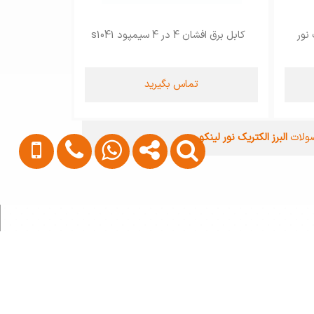
کابل برق افشان 4 در 4 سیمپود s1041
تماس بگیرید
ولات
البرز الکتریک نور لینکو