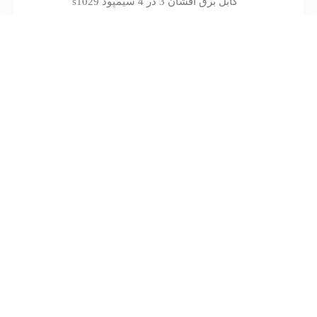
کابل برق افشان 3 در 4 سیمپود s1029
تماس بگیرید
کابل کیسه ای 1×2 البرز الکتریک نور
تماس بگیرید
کابل برق افشان 4 در 4 سیمپود s1041