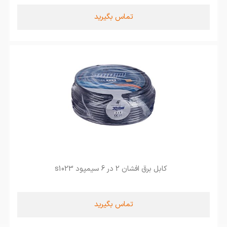
تماس بگیرید
کابل برق افشان 2 در 6 سیمپود s1023
تماس بگیرید