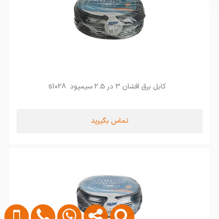
کابل برق افشان 3 در 2.5 سیمپود s1028
تماس بگیرید