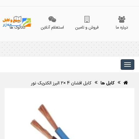
درباره ما
فروش و تامین
استعلام آنلاین
کاتالوگ ها
کابل ها
کابل افشان 4 ×2 البرز الکتریک نور