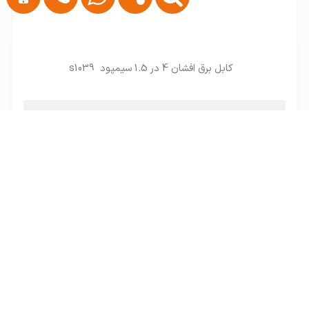
کابل برق افشان 4 در 1.5 سیمپود s1039
تماس بگیرید