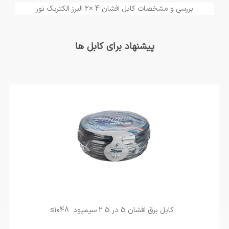
بررسی و مشخصات کابل افشان 4 ×2 البرز الکتریک نور
پیشنهاد برای کابل ها
کابل برق افشان 5 در 2.5 سیمپود s1048