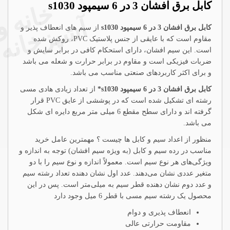
کابل برق افشان 3 در 6 سیمپود s1030
خ
آ
کابل برق افشان 3 در 6 سیمپود s1030
از سیم های انعطاف پذیر و
مقاوم است که با عایقی از جنس پلاستیک PVC، روکش شده
است. این سیم افشان، دارای استحکام کافی در برابر سایش و
ضربات فیزیکی است و مقاوم در برابر حرارت و شعله می باشد
و برای اکثر کاربردهای صنعتی مناسب می باشد.
کابل برق افشان 3 در 6 سیمپود s1030*
از تعداد زیادی هادی مسی
رشته ای تشکیل شده است که در پوششی از عایق PVC قرار
گرفته اند و دارای سطح مقطع 6 میلی متر مربع دایره ای شکل
می باشد.
منظور از اعداد سیم و کابل ها چیست ؟ مهمترین عامل خرید
مناسب در رده سیم و کابل (به ویژه سیم افشان) توجه به اندازه و
ویژگی‌های هر نوع سیم است. معمولاً اندازه و نوع سیم را با دو
متغیر عددی نشان می‌دهند. عدد اول نشان دهنده تعداد رشته سیم
و عدد دوم نشان دهنده قطر سیم به میلی‌متر است. پس در این
محصول یک رشته سیم مسی با قطر 6 میل وجود دارد
انعطاف پذیری و دوام
مقاومت حرارتی عالی