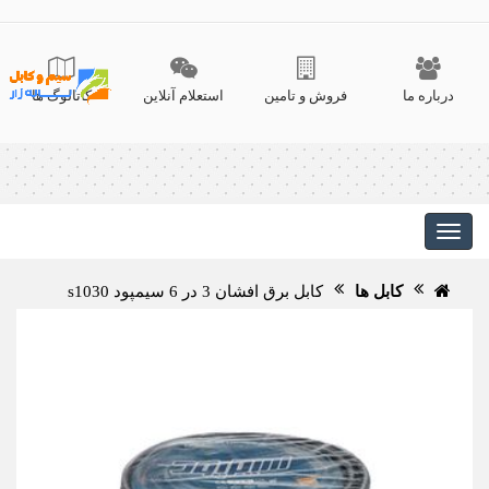
درباره ما
فروش و تامین
استعلام آنلاین
کاتالوگ ها
کابل ها
کابل برق افشان 3 در 6 سیمپود s1030