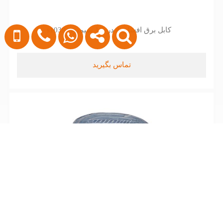
کابل برق افشان 4 در 1.5 سیمپود s1039
تماس بگیرید
کابل برق افشان 3 در 4 سیمپود s1029