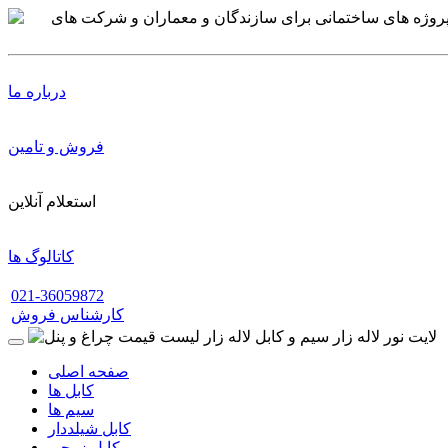
درباره ما
فروش و تامین
استعلام آنلاین
کاتالوگ ها
021-36059872
کارشناس فروش
صفحه اصلی
کابل ها
سیم ها
کابل شیلددار
کابل زوجی