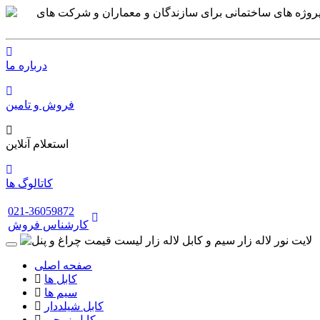
درباره ما
فروش و تامین
استعلام آنلاین
کاتالوگ ها
021-36059872
کارشناس فروش
صفحه اصلی
کابل ها
سیم ها
کابل شیلددار
کابل زوجی