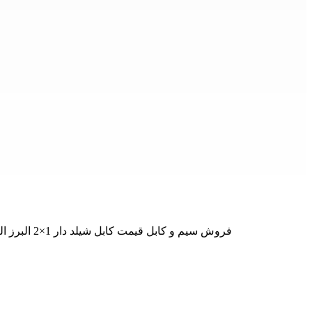
فروش سیم و کابل قیمت کابل شیلد دار 1×2 البرز الکتریک نور فروش اینترنتی البرز الکتریک لینکو کابل شیلد دار 1×2 البرز الکتریک لینکو - کابل زره دار - دارای نشان استاندارد ملی - قدرت من