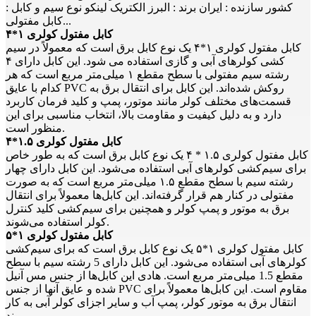
کشور سازنده : ایران برند : البرز الکتریک لینکو نوع سیم و کابل :
کابل مفتولی...
کابل مفتول کولری ۱*۴
کابل مفتول کولری ۱*۴ یک نوع کابل برق است که معمولاً در سیم
کشی کولرهای آبی و گازی استفاده می شود. این کابل دارای ۴
رشته سیم مفتولی با سطح مقطع ۱ میلی‌متر مربع است که هر
کدام با عایق PVC روکش شده‌اند. این کابل برای انتقال برق به
قسمت‌های مختلف کولر مانند موتور، پمپ و کلید فرمان کاربرد
دارد و به دلیل کیفیت و مقاومت بالا، انتخاب مناسبی برای این
منظور است.
کابل مفتول کولری ۱.۵*۴
کابل مفتول کولری ۱.۵ * ۴ یک نوع کابل برق است که به طور خاص
برای سیم‌کشی کولرهای آبی استفاده می‌شود. این کابل دارای چهار
رشته سیم با سطح مقطع ۱.۵ میلی‌متر مربع است که به صورت
مفتولی در کنار هم قرار گرفته‌اند. این کابل‌ها معمولاً برای انتقال
برق به موتور و پمپ کولر و همچنین برای سیم‌کشی کلید کنترل
کولر استفاده می‌شوند.
کابل مفتول کولری ۱*۵
کابل مفتول کولری ۱*۵ یک نوع کابل برق است که برای سیم‌کشی
کولرهای آبی استفاده می‌شود. این کابل دارای 5 رشته سیم با سطح
مقطع 1.5 میلی‌متر مربع است. هادی این کابل‌ها از جنس مس آنیل
شده و عایق آنها از جنس PVC مقاوم است. این کابل‌ها معمولاً برای
انتقال برق به موتور کولر، پمپ آب و سایر اجزای کولر آبی به کار
می‌روند.