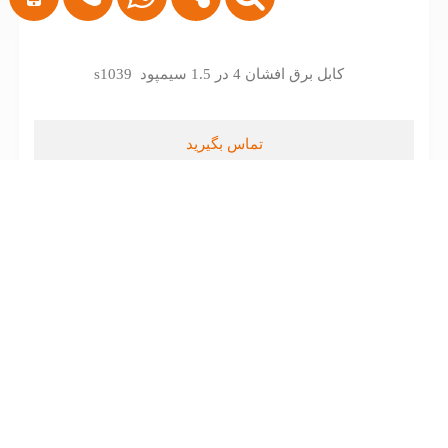
کابل برق افشان 4 در 1.5 سیمپود s1039
تماس بگیرید
کابل برق افشان 3 در 4 سیمپود s1029