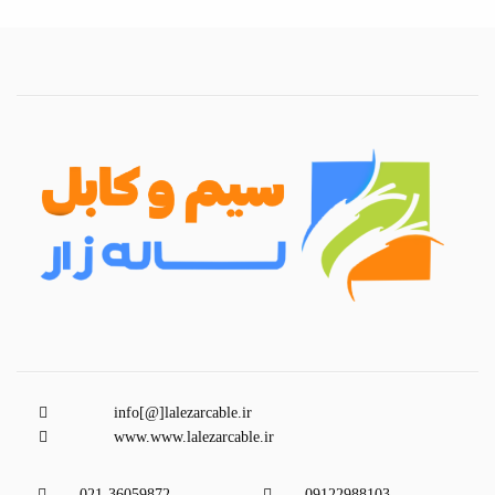
info[@]lalezarcable.ir
www.www.lalezarcable.ir
021-36059872
09122988103