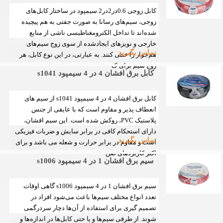
لاله زار و محصولات سیم و کابل شامل سیم افشان، سیم مفتول،
کابل زوجی 0.6در2در2 سیمپود در ساختار کابل‌های
کابل افشان، کابل مفتولی، کابل سازمانی، سیم نایلون، کابل
زوجی، سیم‌های رسانا به صورت جفتی به هم پیچیده
کواکسیال، کابل زوجی، کابل کولری، کابل شیلددار، است.
سیم و
شده‌اند تا تداخل الکترومغناطیسی ناشی از منابع
کابل لاله زار
فروش محصولات برند سیمپود در لاله زار را برعهده
خارجی و نویزهای ایجادشده از سوی زوج سیم‌های
دارد. و امکان ارائه عمده برای پروژه های ساختمانی و مناسب‌ترین
تماس بگیرید
هم‌جوار را خنثی کنند. به عبارتی، در این نوع کابل، هر
قیمت را دارا است.
زوج سیم برای ک
کابل برق افشان 4 در 4 سیمپود s1041
کابل برق افشان 4 در 4 سیمپود s1041 از سیم های
انعطاف پذیر و مقاوم است که با عایقی از جنس
پلاستیک PVC، روکش شده است. این سیم افشان،
دارای استحکام کافی در برابر سایش و ضربات فیزیکی
تماس بگیرید
است و مقاوم در برابر حرارت و شعله می باشد و برای
اکثر کاربردهای صن
سیم برق افشان 1 در 4 سیمپود s1006
سیم برق افشان 1 در 4 سیمپود s1006 گاهی اوقات
تعدد انواع مختلف سیم‌ها باعث می‌شود افراد در
تصمیم گیری برای استفاده از آن‌ها دچار سردرگمی
شوند. از طرفی سیم‌ها و یا حتی کابل‌ها در اندازه‌ها و