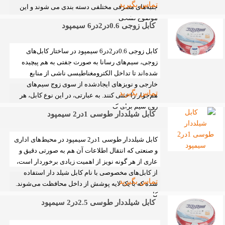
تماس بگیرید
جنبه‌های مصرفی مختلفی دسته بندی می شوند و این
موضوع تشخی
کابل زوجی 0.6در2در6 سیمپود
کابل زوجی 0.6در2در6 سیمپود در ساختار کابل‌های
زوجی، سیم‌های رسانا به صورت جفتی به هم پیچیده
شده‌اند تا تداخل الکترومغناطیسی ناشی از منابع
خارجی و نویزهای ایجادشده از سوی زوج سیم‌های
تماس بگیرید
هم‌جوار را خنثی کنند. به عبارتی، در این نوع کابل، هر
زوج سیم برای ک
کابل شیلددار طوسی 1در2 سیمپود
کابل شیلددار طوسی 1در2 سیمپود در محیط‌های اداری
و صنعتی که انتقال اطلاعات آن‌ هم به صورتی دقیق و
عاری از هر گونه نویز از اهمیت زیادی برخوردار است،
از کابل‌های مخصوصی با نام کابل شیلد دار استفاده‌
تماس بگیرید
شده که با یک‌ لایه پوشش از داخل محافظت می‌شوند.
کا
کابل شیلددار طوسی 2.5در2 سیمپود