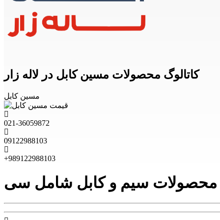
کاتالوگ محصولات مسین کابل در لاله زار
مسین کابل
021-36059872
09122988103
+989122988103
 و محصولات سیم و کابل شامل سی