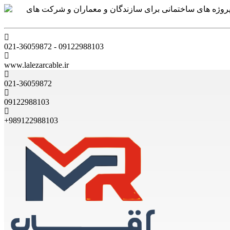
021-36059872 - 09122988103
www.lalezarcable.ir
021-36059872
09122988103
+989122988103